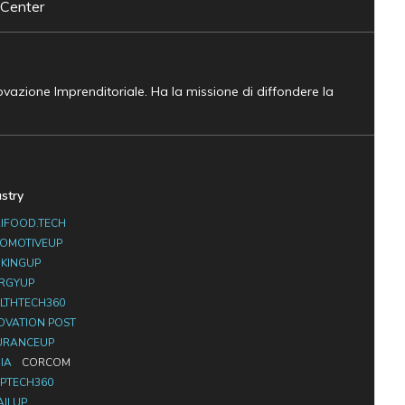
 Center
novazione Imprenditoriale. Ha la missione di diffondere la
ustry
IFOOD.TECH
OMOTIVEUP
KINGUP
RGYUP
LTHTECH360
OVATION POST
URANCEUP
IA
CORCOM
PTECH360
AILUP