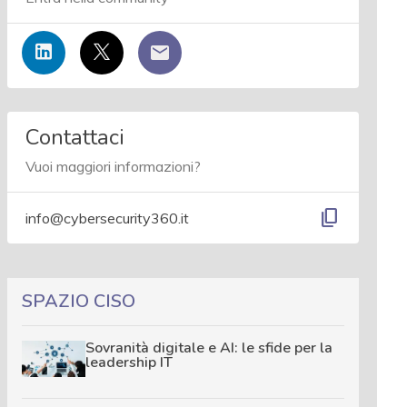
Contattaci
Vuoi maggiori informazioni?
content_copy
info@cybersecurity360.it
SPAZIO CISO
Sovranità digitale e AI: le sfide per la
leadership IT