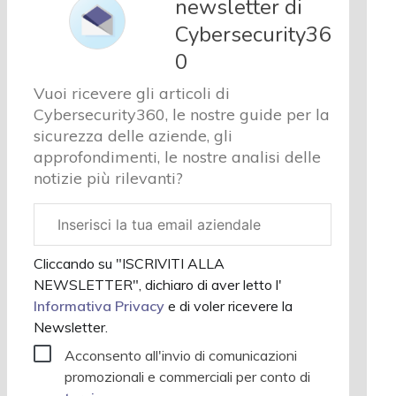
newsletter di
e analisi
Cybersecurity36
Cyber
sicurezza
0
e privacy
Vuoi ricevere gli articoli di
Corsi
Cybersecurity360, le nostre guide per la
cybersecurity
sicurezza delle aziende, gli
Chi
approfondimenti, le nostre analisi delle
siamo
notizie più rilevanti?
Email
aziendale
Cliccando su "ISCRIVITI ALLA
NEWSLETTER", dichiaro di aver letto l'
Informativa Privacy
e di voler ricevere la
Newsletter.
Acconsento all'invio di comunicazioni
promozionali e commerciali per conto di