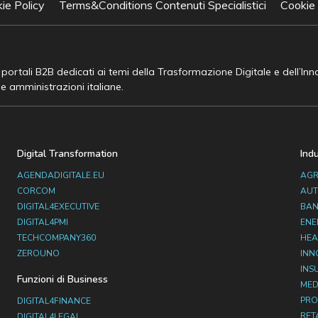
ie Policy
Terms&Conditions Contenuti Specialistici
Cookie
e portali B2B dedicati ai temi della Trasformazione Digitale e dell’In
he amministrazioni italiane.
Digital Transformation
Ind
AGENDADIGITALE.EU
AGR
CORCOM
AUT
DIGITAL4EXECUTIVE
BAN
DIGITAL4PMI
ENE
TECHCOMPANY360
HEA
ZEROUNO
INN
INS
Funzioni di Business
MED
PRO
DIGITAL4FINANCE
RET
DIGITAL4LEGAL