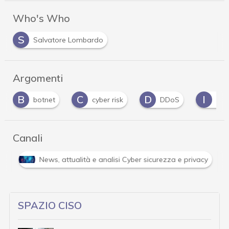
Who's Who
S
Salvatore Lombardo
Argomenti
C
D
I
t
cyber risk
DDoS
infrastrutture
Canali
Attacchi hacker e Malware: le ultime news in tempo reale e gli 
SPAZIO CISO