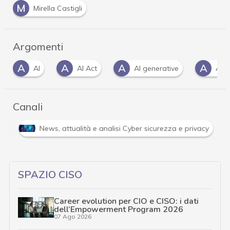
M
Mirella Castigli
Argomenti
A
A
A
A
AI
AI Act
AI generative
Appl
Canali
i
News, attualità e analisi Cyber sicurezza e privacy
SPAZIO CISO
Career evolution per CIO e CISO: i dati
dell’Empowerment Program 2026
07 Ago 2026