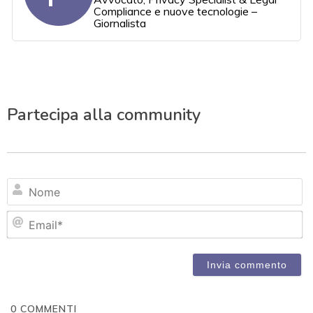
Compliance e nuove tecnologie –
Giornalista
Partecipa alla community
N
Em
0
COMMENTI