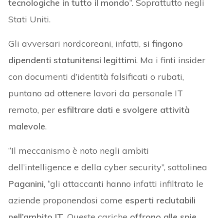
tecnologiche in tutto il mondo
“. Soprattutto negli
Stati Uniti.
Gli avversari nordcoreani, infatti,
si fingono
dipendenti statunitensi legittimi
. Ma i finti insider
con documenti d’identità falsificati o rubati,
puntano ad ottenere lavori da personale IT
remoto, per
esfiltrare dati e svolgere attività
malevole
.
“Il meccanismo è noto negli ambiti
dell’intelligence e della cyber security”, sottolinea
Paganini
, “gli attaccanti hanno infatti infiltrato le
aziende proponendosi come
esperti reclutabili
nell’ambito IT
. Queste cariche
offrono alle spie