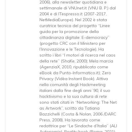
2006), alla newsletter quotidiana e
settimanale di VNUnet.it (VNU B. P.) dal
2004 e di ITespresso.it (2007-2017,
NetMediaEurope). Nel 2002 è stata
curatrice tecnica del progetto “Linee
guida per la promozione della
cittadinanza digitale: E-democracy”
(progetto CRC con il Ministero per
l’Innovazione e le Tecnologie). Ha
scritto i libri “I motori di ricerca nel caos
della rete” (ShaKe, 2000); Mela marcia
(AgenziaX, 2010, ripubblicato come
eBook da Punto-Informatico.it); Zero
Privacy (Vidèa Instant Book). Attiva
nella comunità degli Hackmeeting
italiani dalla fine degli anni ’90, il suo
hacktivismo e la sua cultura di rete
sono stati citati in “Networking: The Net
as Artwork”, scritto da Tatiana
Bazzichelli (Costa & Nolan, 2006 /DARC
Press, 2008). Ha lavorato come
redattrice per “Le Sindache d’Italia” (ALI
Autonomie), Reality book (Roma, 2021).