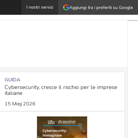
e l’algoritmo decide la vita: il piano del Garante Privac
I nostri servizi
Aggiungi tra i preferiti su Google
GUIDA
Cybersecurity, cresce il rischio per le imprese
italiane
15 Mag 2026