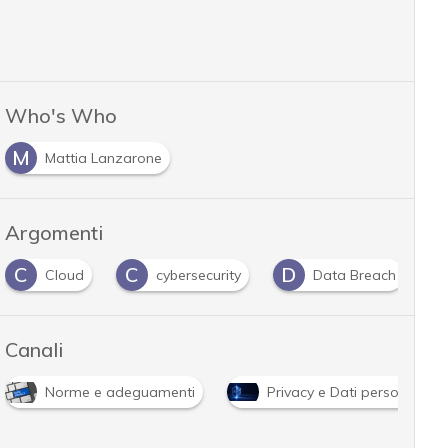
Who's Who
M
Mattia Lanzarone
Argomenti
C
D
D
cybersecurity
Data Breach
Data Protecti
Canali
Norme e adeguamenti
Privacy e Dati personali