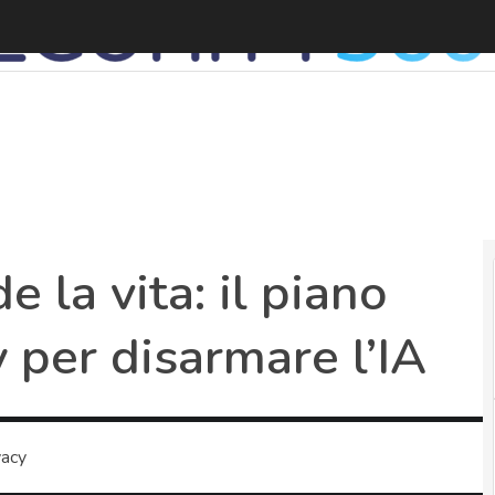
S
e la vita: il piano
 per disarmare l’IA
vacy