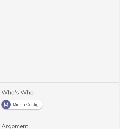
Who's Who
M
Mirella Castigli
Argomenti