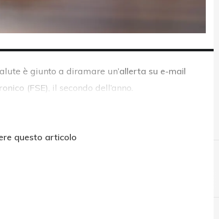
 Salute è giunto a diramare un’
allerta su e-mail
tronico (FSE)
, il secondo dell’anno.
ere questo articolo