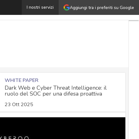
anità e rischi cyber: il settore è sotto assedio, ma NIS2
I nostri servizi
Aggiungi tra i preferiti su Google
WHITE PAPER
Dark Web e Cyber Threat Intelligence: il
ruolo del SOC per una difesa proattiva
23 Ott 2025