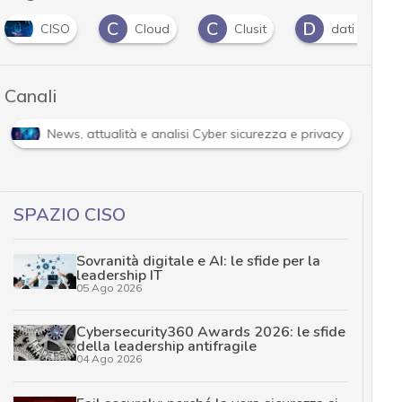
C
C
D
CISO
Cloud
Clusit
dati sanitari
Canali
News, attualità e analisi Cyber sicurezza e privacy
SPAZIO CISO
Sovranità digitale e AI: le sfide per la
leadership IT
05 Ago 2026
Cybersecurity360 Awards 2026: le sfide
della leadership antifragile
04 Ago 2026