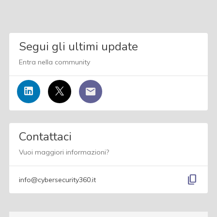
Segui gli ultimi update
Entra nella community
Contattaci
Vuoi maggiori informazioni?
content_copy
info@cybersecurity360.it