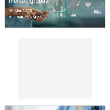
mercati globali
09 Mar 2026
di
Gianluca Rotino
acy