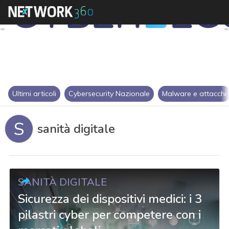
Ultimi articoli
Cybersecurity Nazionale
Malware e attacchi
S
sanità digitale
SANITÀ DIGITALE
Sicurezza dei dispositivi medici: i 3
pilastri cyber per competere con i