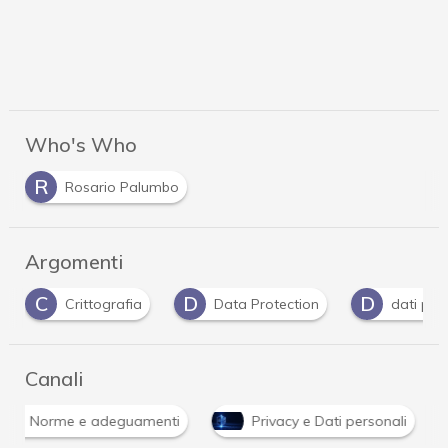
Who's Who
R
Rosario Palumbo
Argomenti
C
D
D
Crittografia
Data Protection
dati per
Canali
Norme e adeguamenti
Privacy e Dati personali