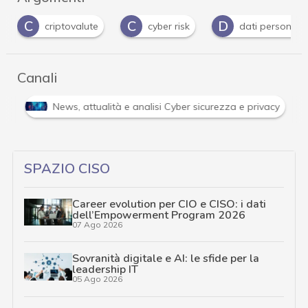
C
D
E
I
cyber risk
dati personali
Edge
Canali
Attacchi hacker e Malware: le ultime news in tempo reale 
SPAZIO CISO
Career evolution per CIO e CISO: i dati
dell’Empowerment Program 2026
07 Ago 2026
Sovranità digitale e AI: le sfide per la
leadership IT
05 Ago 2026