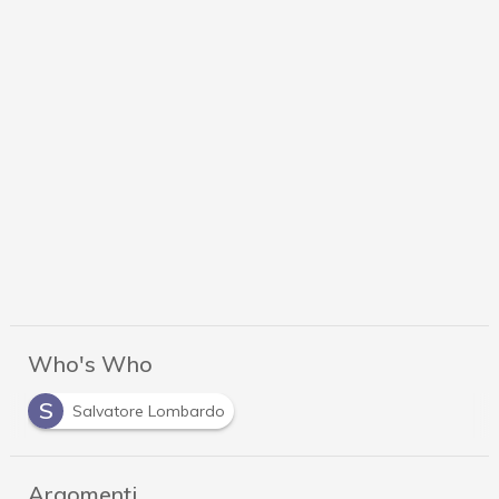
Who's Who
S
Salvatore Lombardo
Argomenti