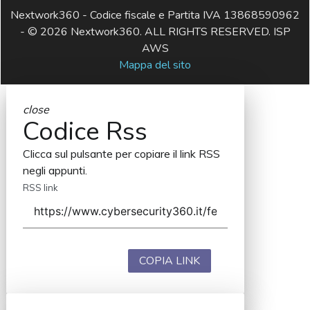
Nextwork360 - Codice fiscale e Partita IVA 13868590962
- © 2026 Nextwork360. ALL RIGHTS RESERVED. ISP
AWS
Mappa del sito
close
Codice Rss
Clicca sul pulsante per copiare il link RSS
negli appunti.
RSS link
COPIA LINK