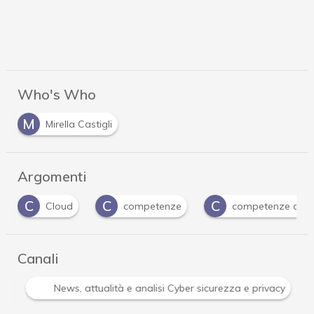
Who's Who
M
Mirella Castigli
Argomenti
C
C
C
Cloud
competenze
competenze digit
Canali
r
News, attualità e analisi Cyber sicurezza e privacy