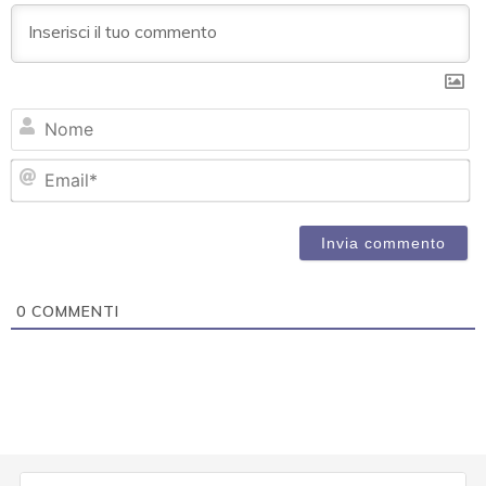
N
Em
0
COMMENTI