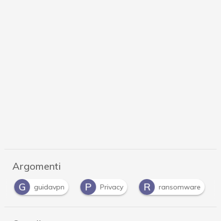
Argomenti
G
P
R
guidavpn
Privacy
ransomware