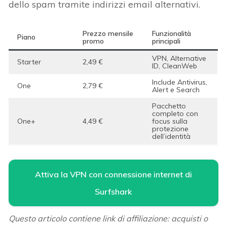
dello spam tramite indirizzi email alternativi.
Prezzo mensile
Funzionalità
Piano
promo
principali
VPN, Alternative
Starter
2,49 €
ID, CleanWeb
Include Antivirus,
One
2,79 €
Alert e Search
Pacchetto
completo con
One+
4,49 €
focus sulla
protezione
dell’identità
Attiva la VPN con connessione internet di
Surfshark
Questo articolo contiene link di affiliazione: acquisti o