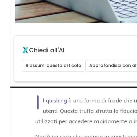
Chiedi all'AI
Riassumi questo articolo
Approfondisci con alt
I
l
quishing
è una forma di
frode che u
utenti
. Questa truffa sfrutta la fidu
utilizzati per accedere rapidamente a i
Non è un caso che, proprio in questi giorn