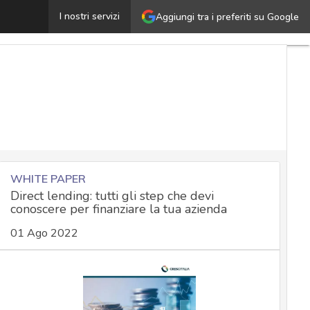
l Quishing prende di mira i clienti Unicredit: i consigli 
I nostri servizi
Aggiungi tra i preferiti su Google
WHITE PAPER
Direct lending: tutti gli step che devi
conoscere per finanziare la tua azienda
01 Ago 2022