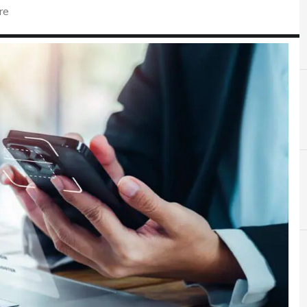
re
D
dati personali
r e Malware: le ultime news in tempo reale e gli approfondimenti