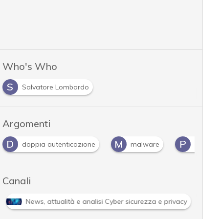
Who's Who
S
Salvatore Lombardo
Argomenti
D
M
P
doppia autenticazione
malware
phishin
Canali
News, attualità e analisi Cyber sicurezza e privacy