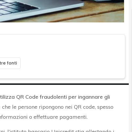
re fonti
tilizza QR Code fraudolenti per ingannare gli
cia che le persone ripongono nei QR code, spesso
nformazioni o effettuare pagamenti.
i, l’istituto bancario Unicredit stia allertando i