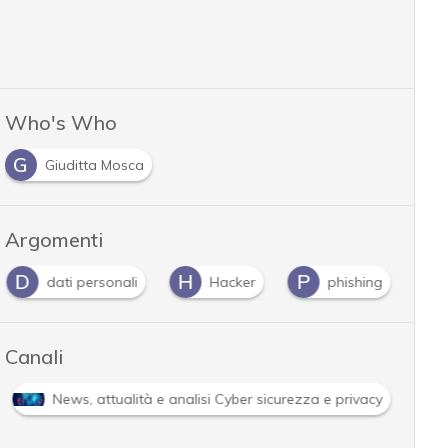
Who's Who
G
Giuditta Mosca
Argomenti
D
H
P
dati personali
Hacker
phishing
Canali
Attacchi hacker e Malware: le ultime news in tempo reale e g