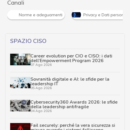
Canali
Norme e adeguamenti
Privacy e Dati personali
SPAZIO CISO
Career evolution per CIO e CISO: i dati
dell’Empowerment Program 2026
07 Ago 2026
Sovranità digitale e AI: le sfide per la
leadership IT
05 Ago 2026
Cybersecurity360 Awards 2026: le sfide
della leadership antifragile
04 Ago 2026
Fail securely: perché la vera sicurezza si
misura quando i sistemi falliscono