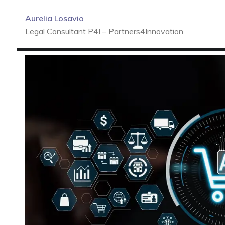
acy
Aurelia Losavio
Legal Consultant P4I – Partners4Innovation