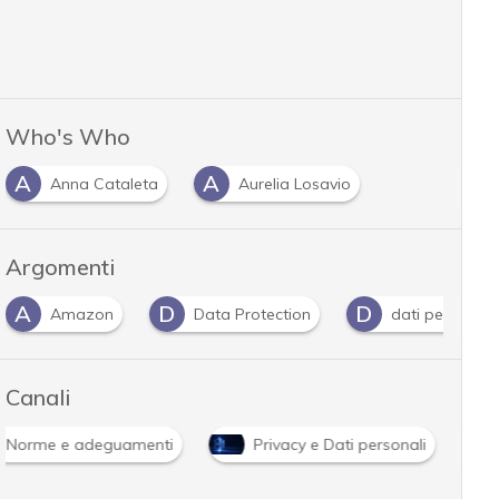
Who's Who
A
A
Anna Cataleta
Aurelia Losavio
Argomenti
D
D
F
Data Protection
dati personali
fornitori
Canali
Norme e adeguamenti
Privacy e Dati personali