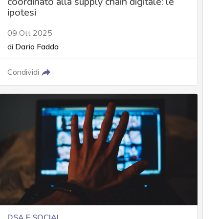
coordinato alla supply chain digitale: le
ipotesi
09 Ott 2025
di
Dario Fadda
Condividi
DSA E SOCIAL