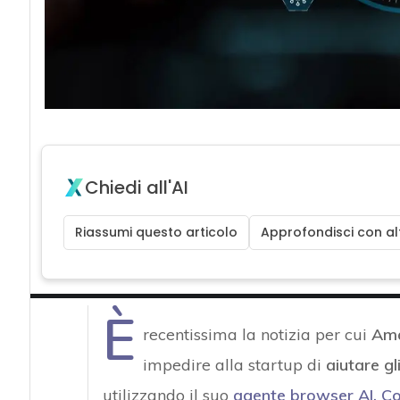
Chiedi all'AI
Riassumi questo articolo
Approfondisci con alt
È
recentissima la notizia per cui
Ama
impedire alla startup di
aiutare gl
utilizzando il suo
agente browser AI, C