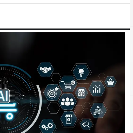
A
A
AI Act
Amazon