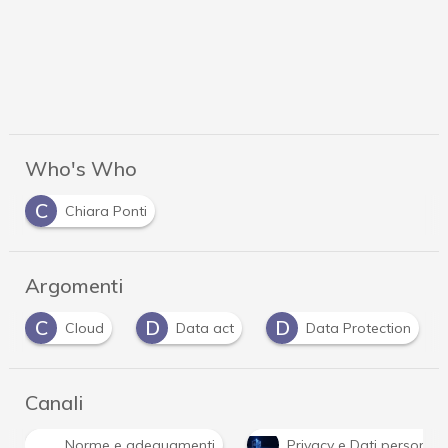
Who's Who
C
Chiara Ponti
Argomenti
C
D
D
Cloud
Data act
Data Protection
Canali
Norme e adeguamenti
Privacy e Dati personali