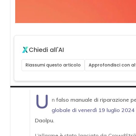
Chiedi all'AI
Riassumi questo articolo
Approfondisci con alt
U
n
falso manuale di riparazione pe
globale di venerdì 19 luglio 2024
Daolpu
.
L’allarme è stato lanciato da CrowdStrik