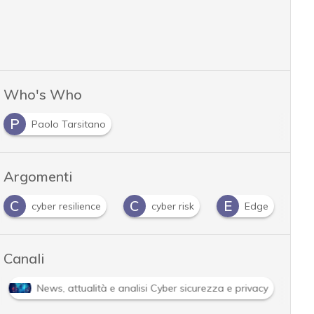
Who's Who
P
Paolo Tarsitano
Argomenti
C
E
H
I
cyber risk
Edge
Hacker
infoste
Canali
Attacchi hacker e Malware: le ultime news in tempo reale e g