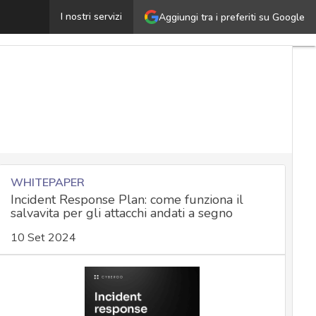
Daolpu, il nuovo malware che sfrutta il disastro CrowdSt
I nostri servizi
Aggiungi tra i preferiti su Google
WHITEPAPER
Incident Response Plan: come funziona il
salvavita per gli attacchi andati a segno
10 Set 2024