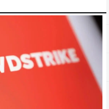
C
C
crowdstrike
cyber resilience