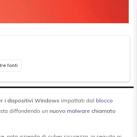
re fonti
r i dispositivi Windows
impattati dal
blocco
sta diffondendo un
nuovo
malware
chiamato
e, nota azienda di cyber sicurezza, in seguito ai