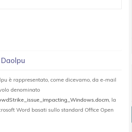
r Daolpu
Daolpu è rappresentato, come dicevamo, da e-mail
evolo denominato
owdStrike_issue_impacting_Windows.docm
, la
rosoft Word basati sullo standard Office Open