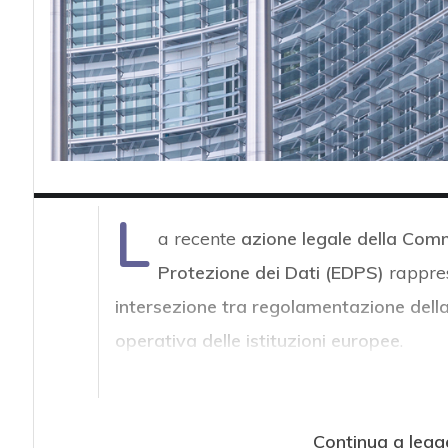
L
a recente
azione legale della Com
Protezione dei Dati (EDPS)
rappres
intersezione tra regolamentazione della
operativa delle istituzioni europee
.
Continua a legg