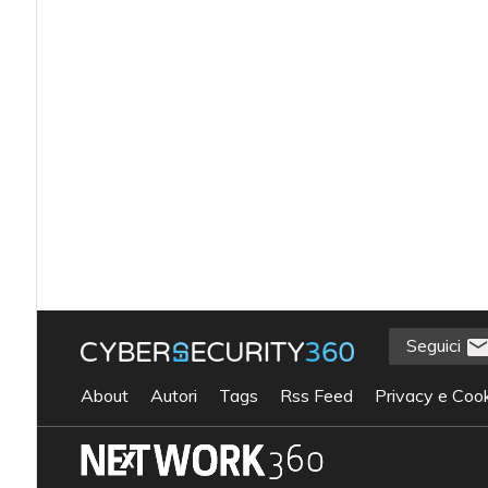
Seguici
About
Autori
Tags
Rss Feed
Privacy e Cook