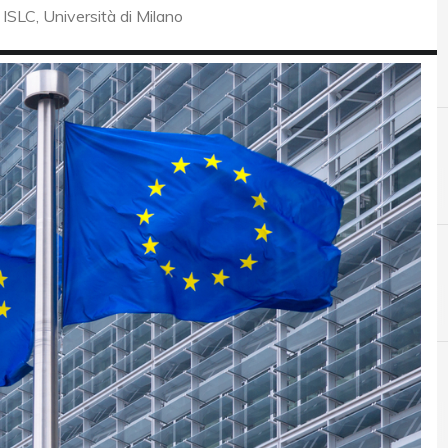
ISLC, Università di Milano
C
Cloud
News, attualità e analisi Cyber sicurezza e privacy