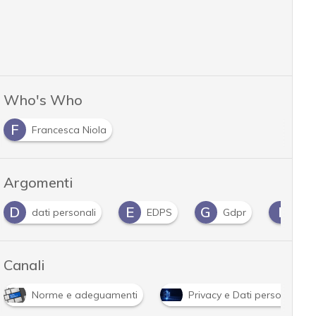
Who's Who
F
Francesca Niola
Argomenti
D
E
G
I
dati personali
EDPS
Gdpr
infr
Canali
Norme e adeguamenti
Privacy e Dati personali