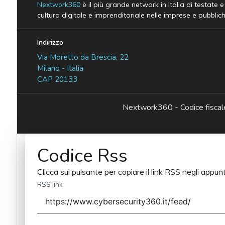
Nextwork360
è il più grande network in Italia di testate 
cultura digitale e imprenditoriale nelle imprese e pubblic
Indirizzo
Via Moretto da Brescia, 22
Milano - Italia
CAP 20133
Nextwork360 - Codice fisc
Codice Rss
Clicca sul pulsante per copiare il link RSS negli appunt
RSS link