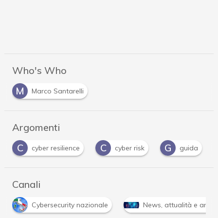
Who's Who
M
Marco Santarelli
Argomenti
C
C
G
cyber resilience
cyber risk
guida
Canali
Cybersecurity nazionale
News, attualità e anali