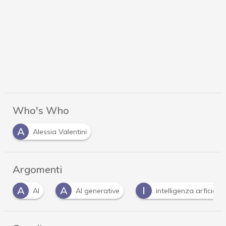
Who's Who
A
Alessia Valentini
Argomenti
A
A
I
AI
AI generative
intelligenza arficiale