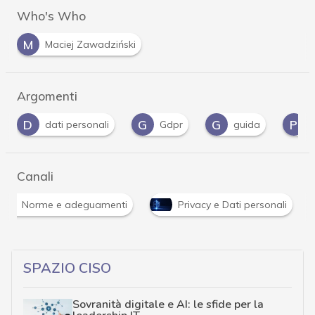
Who's Who
M
Maciej Zawadziński
Argomenti
G
G
P
S
Gdpr
guida
Privacy
Schrems
Canali
Norme e adeguamenti
Privacy e Dati personali
SPAZIO CISO
Sovranità digitale e AI: le sfide per la