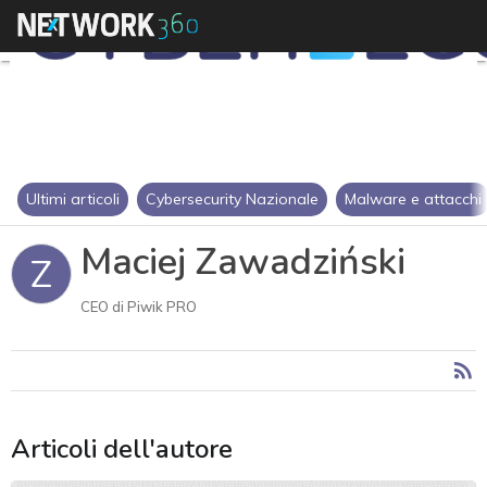
Ultimi articoli
Cybersecurity Nazionale
Malware e attacchi
Maciej Zawadziński
Z
CEO di Piwik PRO
Articoli dell'autore