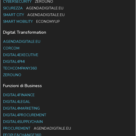
CYBERSECURITY
ZEROUNO
SICUREZZA
AGENDADIGITALE.EU
SMART CITY
AGENDADIGITALE.EU
SMART MOBILITY
ECONOMYUP
Digital Transformation
AGENDADIGITALE.EU
CORCOM
DIGITAL4EXECUTIVE
DIGITAL4PMI
TECHCOMPANY360
ZEROUNO
Funzioni di Business
DIGITAL4FINANCE
DIGITAL4LEGAL
DIGITAL4MARKETING
DIGITAL4PROCUREMENT
DIGITAL4SUPPLYCHAIN
PROCUREMENT
AGENDADIGITALE.EU
PEOPLE&CHANGE360