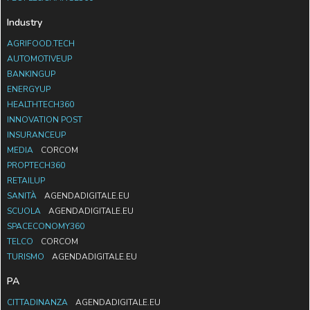
Industry
AGRIFOOD.TECH
AUTOMOTIVEUP
BANKINGUP
ENERGYUP
HEALTHTECH360
INNOVATION POST
INSURANCEUP
MEDIA
CORCOM
PROPTECH360
RETAILUP
SANITÀ
AGENDADIGITALE.EU
SCUOLA
AGENDADIGITALE.EU
SPACECONOMY360
TELCO
CORCOM
TURISMO
AGENDADIGITALE.EU
PA
CITTADINANZA
AGENDADIGITALE.EU