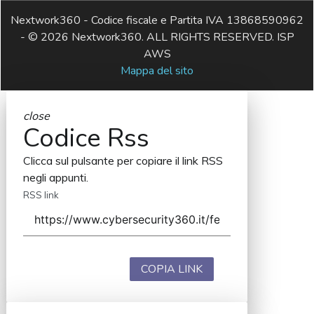
Nextwork360 - Codice fiscale e Partita IVA 13868590962
- © 2026 Nextwork360. ALL RIGHTS RESERVED. ISP
AWS
Mappa del sito
close
Codice Rss
Clicca sul pulsante per copiare il link RSS
negli appunti.
RSS link
COPIA LINK