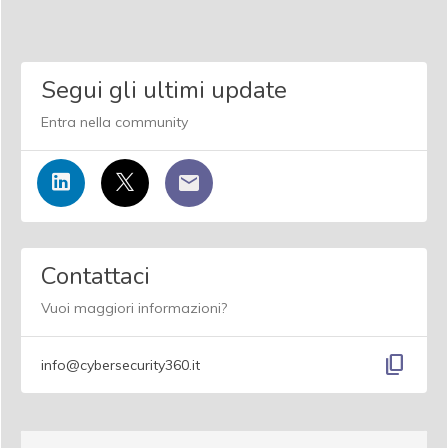
Segui gli ultimi update
Entra nella community
Contattaci
Vuoi maggiori informazioni?
content_copy
info@cybersecurity360.it