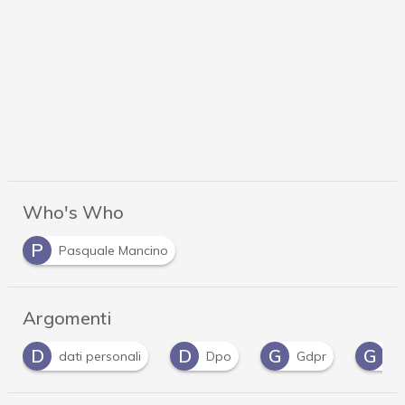
Who's Who
P
Pasquale Mancino
Argomenti
D
G
G
P
Dpo
Gdpr
guida
Privacy