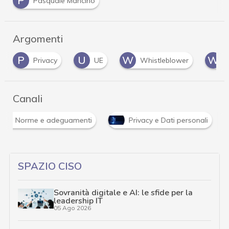
P
Pasquale Mancino
Argomenti
U
W
W
UE
Whistleblower
whistleblowing
Canali
Norme e adeguamenti
Privacy e Dati personali
SPAZIO CISO
Sovranità digitale e AI: le sfide per la
leadership IT
05 Ago 2026