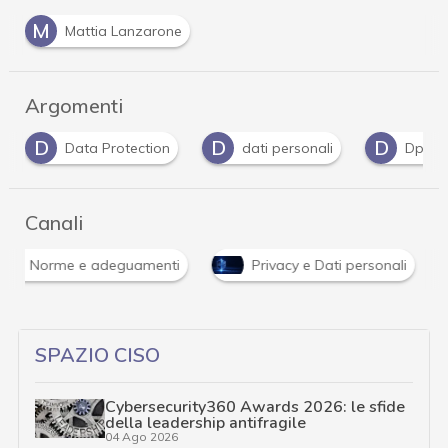
M
Mattia Lanzarone
Argomenti
D
D
D
Data Protection
dati personali
Dpo
Canali
Norme e adeguamenti
Privacy e Dati personali
SPAZIO CISO
Cybersecurity360 Awards 2026: le sfide
della leadership antifragile
04 Ago 2026