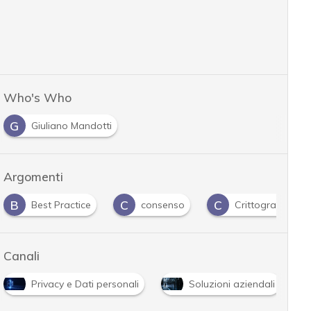
Who's Who
G
Giuliano Mandotti
Argomenti
B
C
C
Best Practice
consenso
Crittografia
Canali
Privacy e Dati personali
Soluzioni aziendali