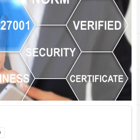
A
Accountability
Norme e adeguamenti
i