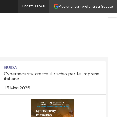
NIS2, DORA, GDPR: il dilemma di CIO e CISO tra priorità
I nostri servizi
Aggiungi tra i preferiti su Google
GUIDA
Cybersecurity, cresce il rischio per le imprese
italiane
15 Mag 2026