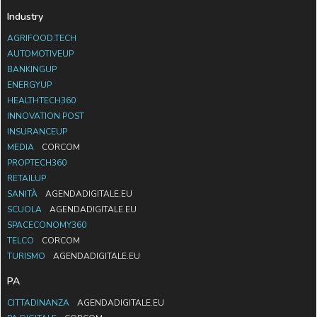
Industry
AGRIFOOD.TECH
AUTOMOTIVEUP
BANKINGUP
ENERGYUP
HEALTHTECH360
INNOVATION POST
INSURANCEUP
MEDIA
CORCOM
PROPTECH360
RETAILUP
SANITÀ
AGENDADIGITALE.EU
SCUOLA
AGENDADIGITALE.EU
SPACECONOMY360
TELCO
CORCOM
TURISMO
AGENDADIGITALE.EU
PA
CITTADINANZA
AGENDADIGITALE.EU