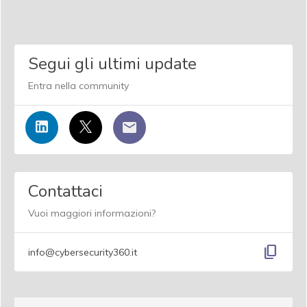
Segui gli ultimi update
Entra nella community
Contattaci
Vuoi maggiori informazioni?
content_copy
info@cybersecurity360.it