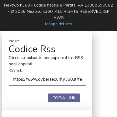
Nextwork360 - Codice fiscale e Partita IVA 13868590962
- © 2026 Nextwork360. ALL RIGHTS RESERVED. ISP
AWS
Mappa del sito
close
Codice Rss
Clicca sul pulsante per copiare il link RSS
negli appunti.
RSS link
COPIA LINK