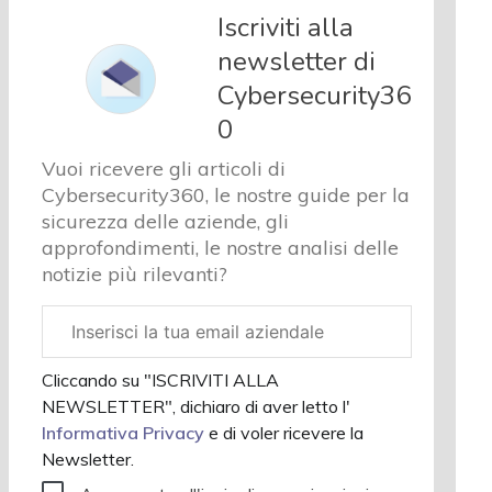
e analisi
Iscriviti alla
Cyber
newsletter di
sicurezza
Cybersecurity36
e privacy
Corsi
0
cybersecurity
Vuoi ricevere gli articoli di
Chi
Cybersecurity360, le nostre guide per la
siamo
sicurezza delle aziende, gli
approfondimenti, le nostre analisi delle
notizie più rilevanti?
Email
aziendale
Cliccando su "ISCRIVITI ALLA
NEWSLETTER", dichiaro di aver letto l'
Informativa Privacy
e di voler ricevere la
Newsletter.