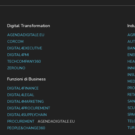
Digital Transformation
Ind
AGENDADIGITALE.EU
AGR
CORCOM
AUT
DIGITAL4EXECUTIVE
BAN
DIGITAL4PMI
ENE
TECHCOMPANY360
HEA
ZEROUNO
INN
INS
Funzioni di Business
MED
PRO
DIGITAL4FINANCE
RET
DIGITAL4LEGAL
SAN
DIGITAL4MARKETING
SC
DIGITAL4PROCUREMENT
SPA
DIGITAL4SUPPLYCHAIN
TEL
PROCUREMENT
AGENDADIGITALE.EU
TUR
PEOPLE&CHANGE360