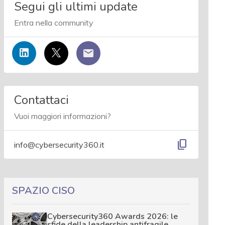
Segui gli ultimi update
Entra nella community
Contattaci
Vuoi maggiori informazioni?
content_copy
info@cybersecurity360.it
SPAZIO CISO
Cybersecurity360 Awards 2026: le
sfide della leadership antifragile