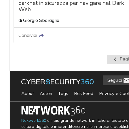
darknet in sicurezza per navigare nel Dark
Web
di
Giorgio Sbaraglia
Condividi
Pagina
Pagi
precede
Seguici
About
Autori
Tags
Rss Feed
Privacy e Cook
Nextwork360
è il più grande network in Italia di testate 
cultura digitale e imprenditoriale nelle imprese e pubblic