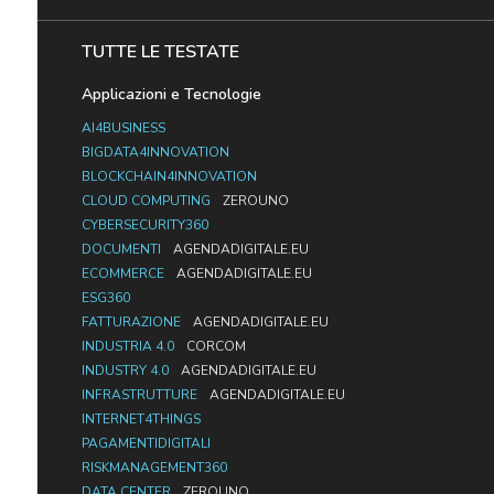
TUTTE LE TESTATE
Applicazioni e Tecnologie
AI4BUSINESS
BIGDATA4INNOVATION
BLOCKCHAIN4INNOVATION
CLOUD COMPUTING
ZEROUNO
CYBERSECURITY360
DOCUMENTI
AGENDADIGITALE.EU
ECOMMERCE
AGENDADIGITALE.EU
ESG360
FATTURAZIONE
AGENDADIGITALE.EU
INDUSTRIA 4.0
CORCOM
INDUSTRY 4.0
AGENDADIGITALE.EU
INFRASTRUTTURE
AGENDADIGITALE.EU
INTERNET4THINGS
PAGAMENTIDIGITALI
RISKMANAGEMENT360
DATA CENTER
ZEROUNO