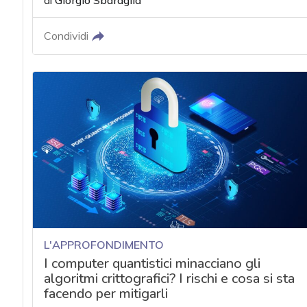
di
Giorgio Sbaraglia
acy
Condividi
L'APPROFONDIMENTO
I computer quantistici minacciano gli
algoritmi crittografici? I rischi e cosa si sta
facendo per mitigarli