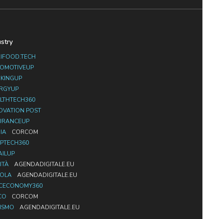
ustry
IFOOD.TECH
OMOTIVEUP
KINGUP
RGYUP
LTHTECH360
OVATION POST
URANCEUP
IA
CORCOM
PTECH360
AILUP
ITÀ
AGENDADIGITALE.EU
UOLA
AGENDADIGITALE.EU
CECONOMY360
CO
CORCOM
ISMO
AGENDADIGITALE.EU