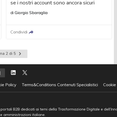
se i nostri account sono ancora sicuri
di
Giorgio Sbaraglia
Condividi
Pagina
na 2 di 5
nte
successiva
ie Policy
Terms&Conditions Contenuti Specialistici
Cookie
e portali B2B dedicati ai temi della Trasformazione Digitale e dell’In
he amministrazioni italiane.