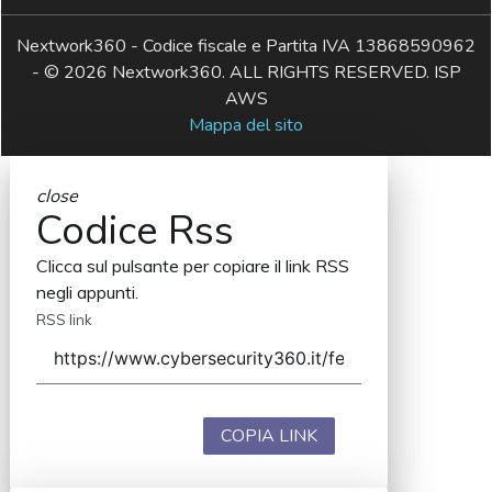
Nextwork360 - Codice fiscale e Partita IVA 13868590962
- © 2026 Nextwork360. ALL RIGHTS RESERVED. ISP
AWS
Mappa del sito
close
Codice Rss
Clicca sul pulsante per copiare il link RSS
negli appunti.
RSS link
COPIA LINK