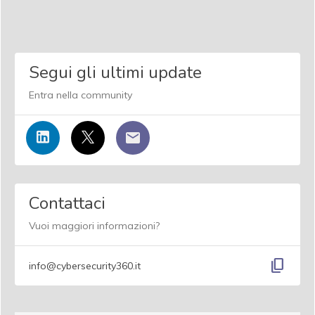
Segui gli ultimi update
Entra nella community
Contattaci
Vuoi maggiori informazioni?
content_copy
info@cybersecurity360.it