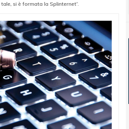
ale, si è formata la Splinternet
“.