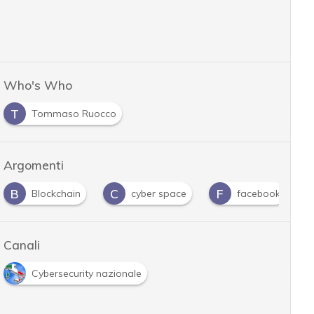
Who's Who
T
Tommaso Ruocco
Argomenti
C
F
F
Blockchain
cyber space
facebook
fa
Canali
Cybersecurity nazionale