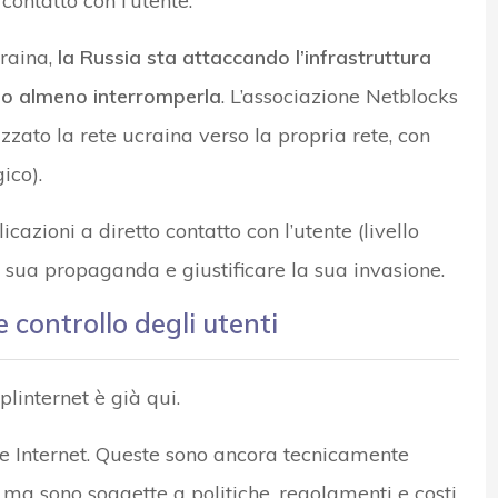
 contatto con l’utente.
craina,
la Russia sta attaccando l’infrastruttura
et, o almeno interromperla
. L’associazione Netblocks
izzato la rete ucraina verso la propria rete, con
gico).
icazioni a diretto contatto con l’utente (livello
 sua propaganda e giustificare la sua invasione.
 controllo degli utenti
linternet è già qui.
e Internet. Queste sono ancora tecnicamente
ma sono soggette a politiche, regolamenti e costi