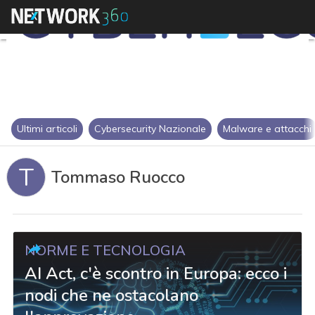
Ultimi articoli
Cybersecurity Nazionale
Malware e attacchi
T
Tommaso Ruocco
NORME E TECNOLOGIA
AI Act, c'è scontro in Europa: ecco i
nodi che ne ostacolano