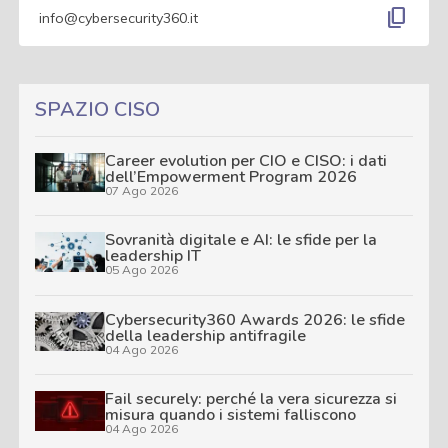
content_copy
info@cybersecurity360.it
SPAZIO CISO
Career evolution per CIO e CISO: i dati
dell’Empowerment Program 2026
07 Ago 2026
Sovranità digitale e AI: le sfide per la
leadership IT
05 Ago 2026
Cybersecurity360 Awards 2026: le sfide
della leadership antifragile
04 Ago 2026
Fail securely: perché la vera sicurezza si
misura quando i sistemi falliscono
04 Ago 2026