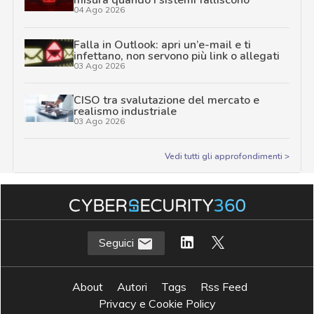
misura quando i sistemi falliscono
04 Ago 2026
Falla in Outlook: apri un’e-mail e ti
infettano, non servono più link o allegati
03 Ago 2026
CISO tra svalutazione del mercato e
realismo industriale
03 Ago 2026
Vedi tutti gli approfondimenti >
Seguici
About
Autori
Tags
Rss Feed
Privacy e Cookie Policy