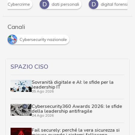
D
D
I
dati personali
digital forensics
infrast
Canali
Cybersecurity nazionale
SPAZIO CISO
Sovranità digitale e AI: le sfide per la
leadership IT
05 Ago 2026
Cybersecurity360 Awards 2026: le sfide
della leadership antifragile
04 Ago 2026
Fail securely: perché la vera sicurezza si