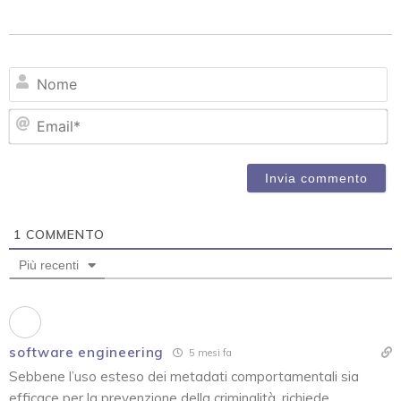
N
Em
1
COMMENTO
Più recenti
software engineering
5 mesi fa
Sebbene l’uso esteso dei metadati comportamentali sia
efficace per la prevenzione della criminalità, richiede