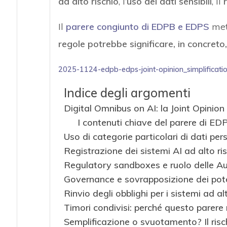
ad alto rischio
, l’
uso dei dati sensibili
, il
Il
parere congiunto di EDPB e EDPS
mett
regole potrebbe significare, in concreto, i
2025-1124-edpb-edps-joint-opinion_simplificati
Indice degli argomenti
Digital Omnibus on AI: la Joint Opini
I contenuti chiave del parere di E
Uso di categorie particolari di dati per
Registrazione dei sistemi AI ad alto ri
Regulatory sandboxes e ruolo delle Au
Governance e sovrapposizione dei pote
Rinvio degli obblighi per i sistemi ad al
Timori condivisi: perché questo parere
Semplificazione o svuotamento? Il risc