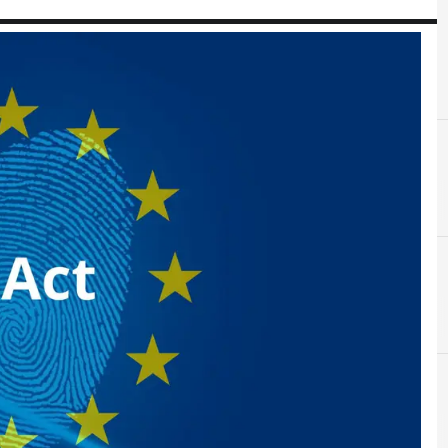
A
AI Act