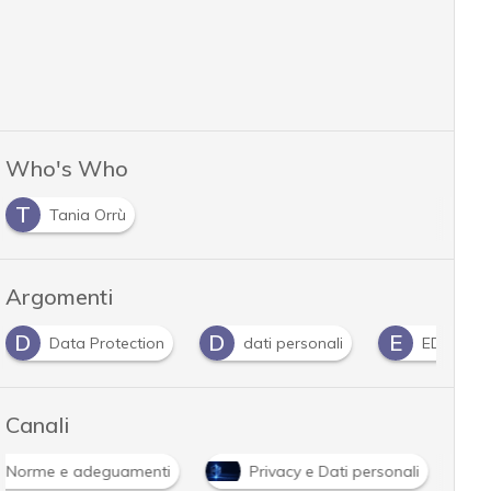
Who's Who
T
Tania Orrù
Argomenti
D
D
E
Data Protection
dati personali
EDPB
Canali
Norme e adeguamenti
Privacy e Dati personali