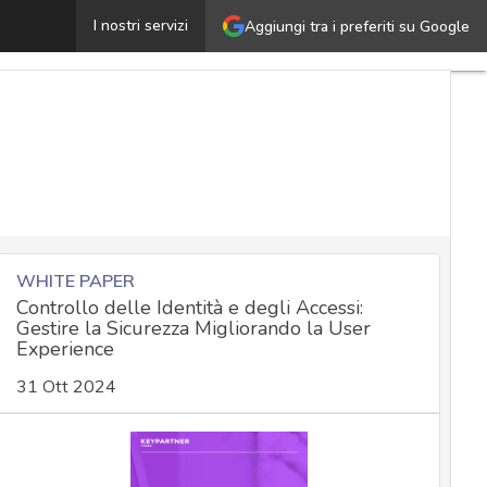
emplificare l’AI Act ha un costo: il monito di EDPB e ED
I nostri servizi
Aggiungi tra i preferiti su Google
WHITE PAPER
Controllo delle Identità e degli Accessi:
Gestire la Sicurezza Migliorando la User
Experience
31 Ott 2024