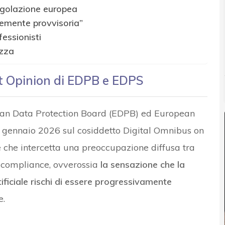
a regolazione europea
emente provvisoria”
essionisti
ezza
nt Opinion di EDPB e EDPS
n Data Protection Board (EDPB) ed European
0 gennaio 2026 sul cosiddetto Digital Omnibus on
le che intercetta una preoccupazione diffusa tra
a compliance, ovverossia
la sensazione che la
tificiale rischi di essere progressivamente
e.