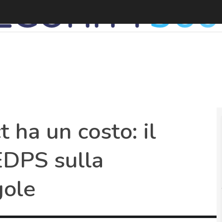
S
t ha un costo: il
EDPS sulla
gole