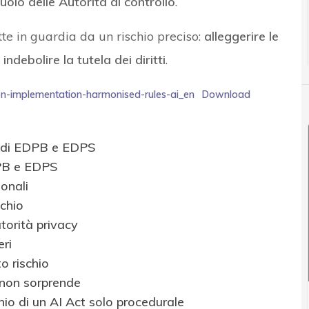
ruolo delle Autorità di controllo
.
e in guardia da un rischio preciso:
alleggerire le
ndebolire la tutela dei diritti
.
on-implementation-harmonised-rules-ai_en
Download
on di EDPB e EDPS
DPB e EDPS
sonali
schio
torità privacy
ri
to rischio
 non sorprende
hio di un AI Act solo procedurale