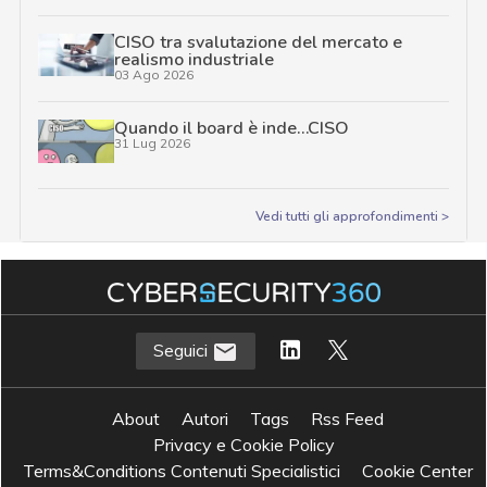
CISO tra svalutazione del mercato e
realismo industriale
03 Ago 2026
Quando il board è inde…CISO
31 Lug 2026
Vedi tutti gli approfondimenti >
Seguici
About
Autori
Tags
Rss Feed
Privacy e Cookie Policy
Terms&Conditions Contenuti Specialistici
Cookie Center