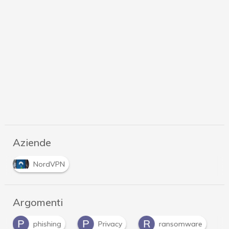
Aziende
NordVPN
Argomenti
P
R
V
shing
Privacy
ransomware
VPN