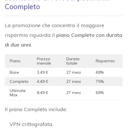
Coompleto
La promozione che concentra il maggiore
risparmio riguarda il
piano Completo con durata
di due anni
.
Prezzo
Durata
Piano
Risparmio
mensile
totale
Base
3,49 €
27 mesi
69%
Completo
4,49 €
27 mesi
75%
Ultimate
8,49 €
27 mesi
69%
Max
Il piano Completo include:
VPN crittografata.