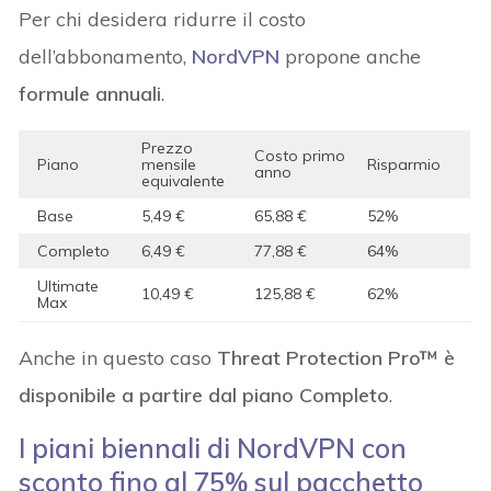
Per chi desidera ridurre il costo
dell’abbonamento,
NordVPN
propone anche
formule annuali
.
Prezzo
Costo primo
Piano
mensile
Risparmio
anno
equivalente
Base
5,49 €
65,88 €
52%
Completo
6,49 €
77,88 €
64%
Ultimate
10,49 €
125,88 €
62%
Max
Anche in questo caso
Threat Protection Pro™ è
disponibile a partire dal piano Completo
.
I piani biennali di NordVPN con
sconto fino al 75% sul pacchetto