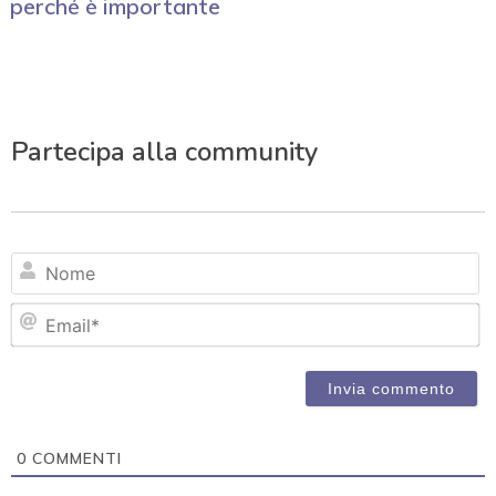
perché è importante
Partecipa alla community
N
Em
0
COMMENTI