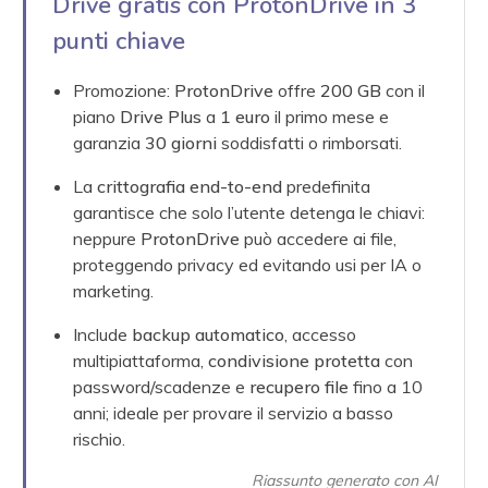
Drive gratis con ProtonDrive in 3
punti chiave
Promozione:
ProtonDrive
offre
200 GB
con il
piano
Drive Plus
a
1 euro
il primo mese e
garanzia
30 giorni
soddisfatti o rimborsati.
La
crittografia end-to-end
predefinita
garantisce che solo l’utente detenga le chiavi:
neppure
ProtonDrive
può accedere ai file,
proteggendo privacy ed evitando usi per IA o
marketing.
Include
backup automatico
, accesso
multipiattaforma,
condivisione protetta
con
password/scadenze e
recupero file
fino a 10
anni; ideale per provare il servizio a basso
rischio.
Riassunto generato con AI