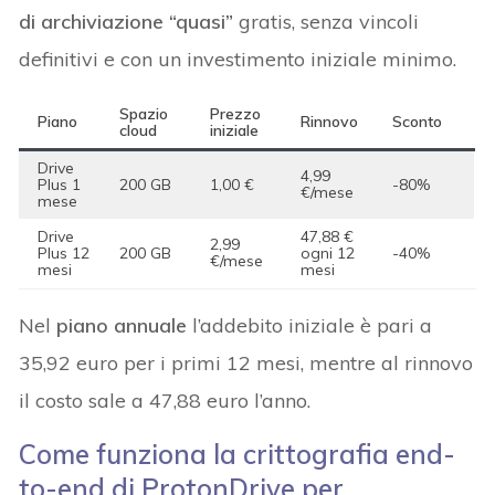
di archiviazione “quasi”
gratis, senza vincoli
definitivi e con un investimento iniziale minimo.
Spazio
Prezzo
Piano
Rinnovo
Sconto
cloud
iniziale
Drive
4,99
Plus 1
200 GB
1,00 €
-80%
€/mese
mese
Drive
47,88 €
2,99
Plus 12
200 GB
ogni 12
-40%
€/mese
mesi
mesi
Nel
piano annuale
l’addebito iniziale è pari a
35,92 euro per i primi 12 mesi, mentre al rinnovo
il costo sale a 47,88 euro l’anno.
Come funziona la crittografia end-
to-end di ProtonDrive per