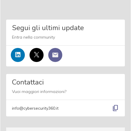
Segui gli ultimi update
Entra nella community
Contattaci
Vuoi maggiori informazioni?
content_copy
info@cybersecurity360.it