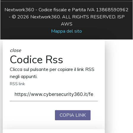
Nextwork360 - Codice fiscale e Partita IVA 13868590962
- © 2026 Nextwork360. ALL RIGHTS RESERVED. ISP
AWS
Mappa del sito
close
Codice Rss
Clicca sul pulsante per copiare il link RSS
negli appunti.
RSS link
COPIA LINK