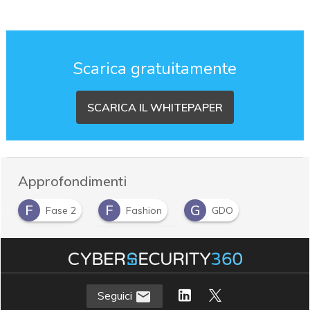
Scarica gratuitamente
SCARICA IL WHITEPAPER
Approfondimenti
F
F
G
Fase 2
Fashion
GDO
R
T
retail
Tempo Libero
Seguici