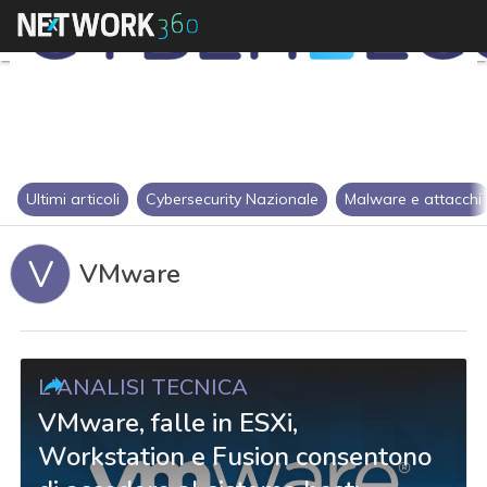
Ultimi articoli
Cybersecurity Nazionale
Malware e attacchi
V
VMware
L'ANALISI TECNICA
VMware, falle in ESXi,
Workstation e Fusion consentono