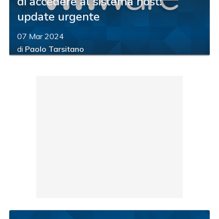
di accedere al sistema host:
update urgente
07 Mar 2024
di
Paolo Tarsitano
acy