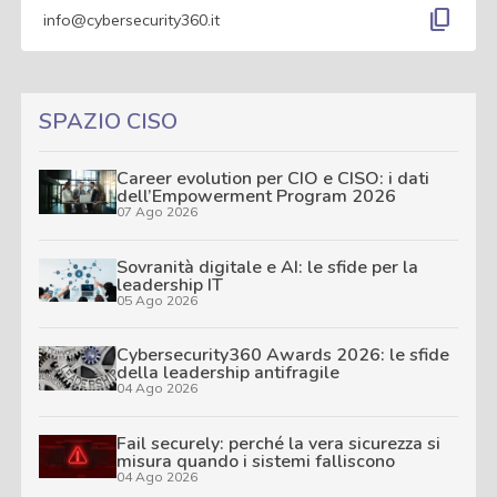
content_copy
info@cybersecurity360.it
SPAZIO CISO
Career evolution per CIO e CISO: i dati
dell’Empowerment Program 2026
07 Ago 2026
Sovranità digitale e AI: le sfide per la
leadership IT
05 Ago 2026
Cybersecurity360 Awards 2026: le sfide
della leadership antifragile
04 Ago 2026
Fail securely: perché la vera sicurezza si
misura quando i sistemi falliscono
04 Ago 2026