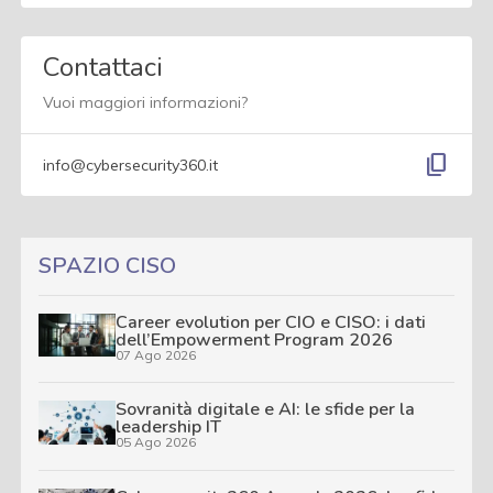
Contattaci
Vuoi maggiori informazioni?
content_copy
info@cybersecurity360.it
SPAZIO CISO
Career evolution per CIO e CISO: i dati
dell’Empowerment Program 2026
07 Ago 2026
Sovranità digitale e AI: le sfide per la
leadership IT
05 Ago 2026