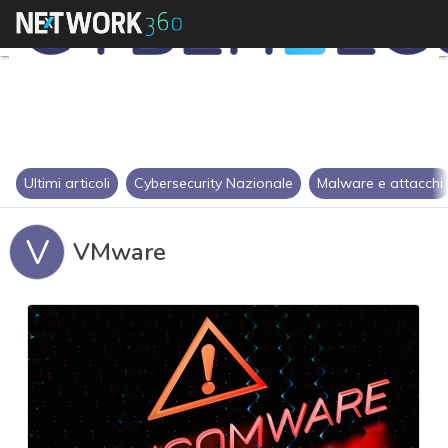
Ultimi articoli
Cybersecurity Nazionale
Malware e attacchi
V
VMware