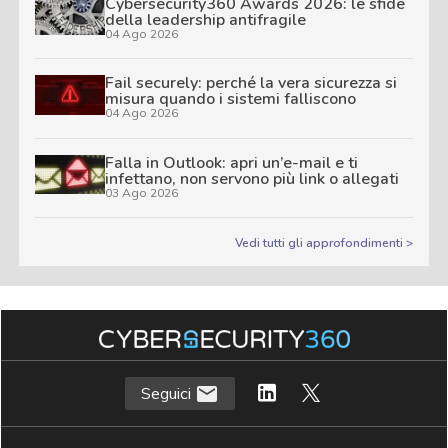
Cybersecurity360 Awards 2026: le sfide
della leadership antifragile
04 Ago 2026
Fail securely: perché la vera sicurezza si
misura quando i sistemi falliscono
04 Ago 2026
Falla in Outlook: apri un’e-mail e ti
infettano, non servono più link o allegati
03 Ago 2026
Vedi tutti gli approfondimenti >
Seguici