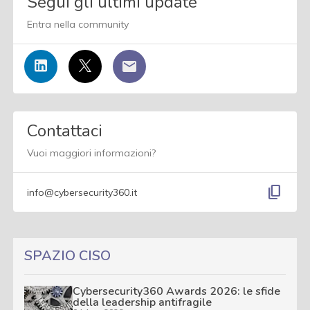
Segui gli ultimi update
Entra nella community
Contattaci
Vuoi maggiori informazioni?
content_copy
info@cybersecurity360.it
SPAZIO CISO
Cybersecurity360 Awards 2026: le sfide
della leadership antifragile