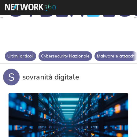
Ultimi articoli
Cybersecurity Nazionale
Malware e attacchi
S
sovranità digitale