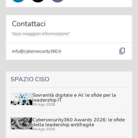
Contattaci
Vuoi maggiori informazioni?
content_copy
info@cybersecurity360.it
SPAZIO CISO
Sovranità digitale e AI: le sfide per la
leadership IT
05 Ago 2026
Cybersecurity360 Awards 2026: le sfide
della leadership antifragile
04 Ago 2026