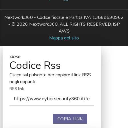
Nextwork360 - Codice fiscale e Partita IVA 13868590962
- © 2026 Nextwork360. ALL RIGHTS RESERVED. ISP
AWS
Mappa del sito
close
Codice Rss
Clicca sul pulsante per copiare il link RSS
negli appunti.
RSS link
COPIA LINK