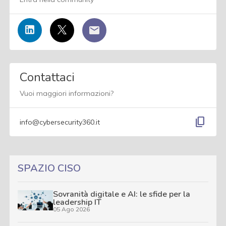
Contattaci
Vuoi maggiori informazioni?
content_copy
info@cybersecurity360.it
SPAZIO CISO
Sovranità digitale e AI: le sfide per la
leadership IT
05 Ago 2026