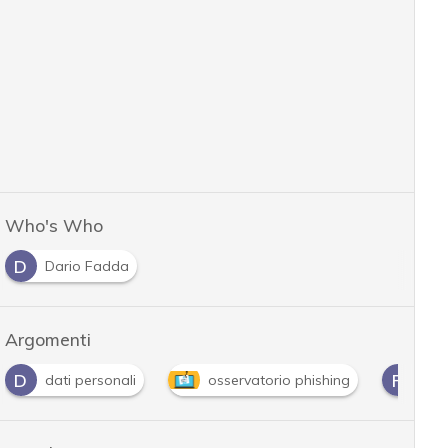
Who's Who
D
Dario Fadda
Argomenti
D
P
dati personali
osservatorio phishing
pag