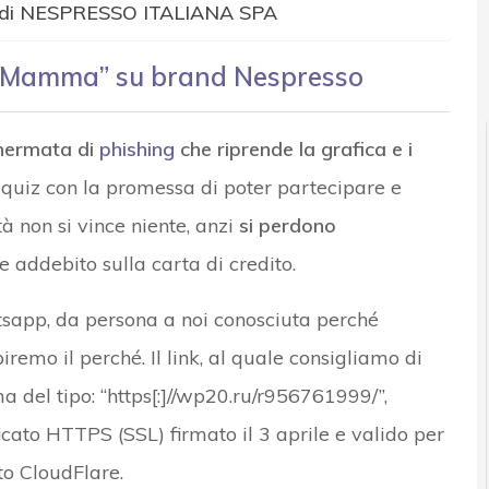
e di NESPRESSO ITALIANA SPA
a Mamma” su brand Nespresso
chermata di
phishing
che riprende la grafica e i
quiz con la promessa di poter partecipare e
à non si vince niente, anzi
si perdono
 addebito sulla carta di credito.
atsapp, da persona a noi conosciuta perché
iremo il perché. Il link, al quale consigliamo di
a del tipo: “https[:]//wp20.ru/r956761999/”,
icato HTTPS (SSL) firmato il 3 aprile e valido per
tto CloudFlare.