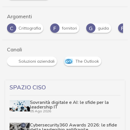
Argomenti
C
F
G
P
Crittografia
fornitori
guida
Canali
Soluzioni aziendali
The Outlook
SPAZIO CISO
Sovranità digitale e AI: le sfide per la
leadership IT
05 Ago 2026
Cybersecurity360 Awards 2026: le sfide
della leadership antifragile