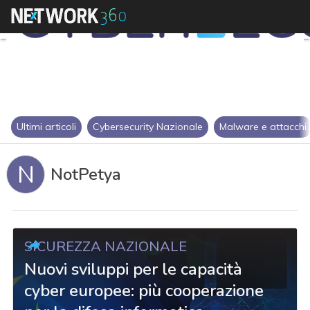
Ultimi articoli
Cybersecurity Nazionale
Malware e attacchi
N
NotPetya
SICUREZZA NAZIONALE
Nuovi sviluppi per le capacità
cyber europee: più cooperazione