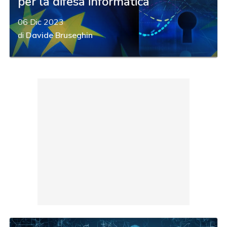
per la difesa informatica
06 Dic 2023
di
Davide Bruseghin
acy