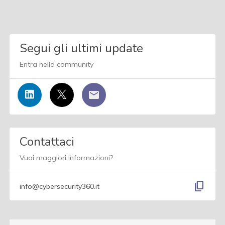
Segui gli ultimi update
Entra nella community
Contattaci
Vuoi maggiori informazioni?
content_copy
info@cybersecurity360.it