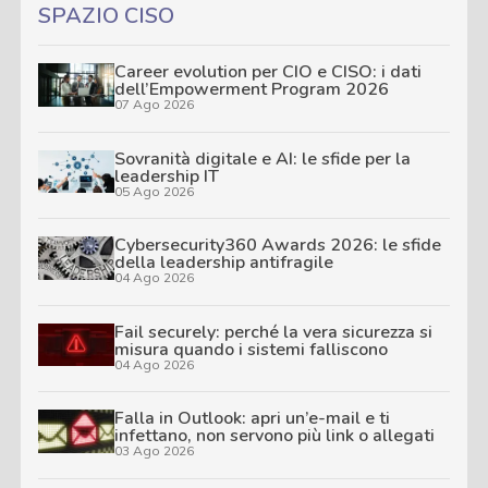
SPAZIO CISO
Career evolution per CIO e CISO: i dati
dell’Empowerment Program 2026
07 Ago 2026
Sovranità digitale e AI: le sfide per la
leadership IT
05 Ago 2026
Cybersecurity360 Awards 2026: le sfide
della leadership antifragile
04 Ago 2026
Fail securely: perché la vera sicurezza si
misura quando i sistemi falliscono
04 Ago 2026
Falla in Outlook: apri un’e-mail e ti
infettano, non servono più link o allegati
03 Ago 2026