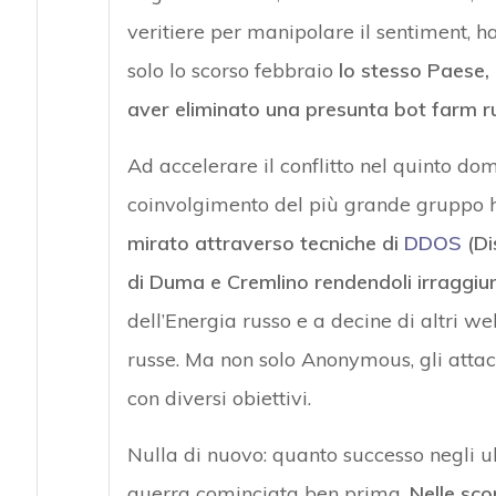
veritiere per manipolare il sentiment, 
solo lo scorso febbraio
lo stesso Paese, 
aver eliminato una presunta bot farm ru
Ad accelerare il conflitto nel quinto dom
coinvolgimento del più grande gruppo
mirato attraverso tecniche di
DDOS
(Di
di Duma e Cremlino rendendoli irraggiun
dell’Energia russo e a decine di altri w
russe. Ma non solo Anonymous, gli attacch
con diversi obiettivi.
Nulla di nuovo: quanto successo negli u
guerra cominciata ben prima.
Nelle sco