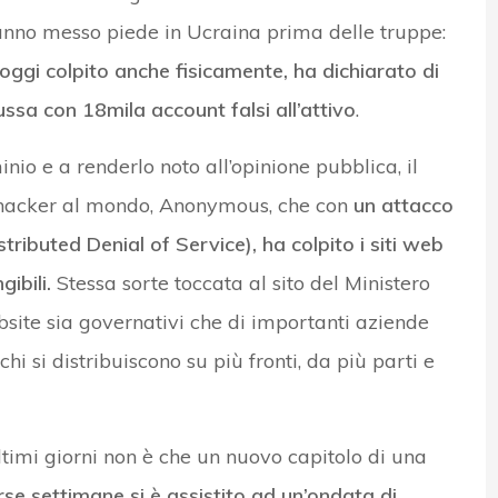
hanno messo piede in Ucraina prima delle truppe:
oggi colpito anche fisicamente, ha dichiarato di
ssa con 18mila account falsi all’attivo
.
inio e a renderlo noto all’opinione pubblica, il
 hacker al mondo, Anonymous, che con
un attacco
stributed Denial of Service), ha colpito i siti web
gibili.
Stessa sorte toccata al sito del Ministero
ebsite sia governativi che di importanti aziende
i si distribuiscono su più fronti, da più parti e
ltimi giorni non è che un nuovo capitolo di una
rse settimane si è assistito ad un’ondata di