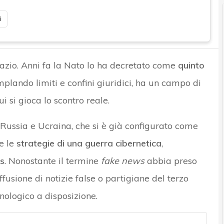
i
spazio. Anni fa la Nato lo ha decretato come
quinto
plando limiti e confini giuridici, ha un campo di
i si gioca lo scontro reale.
a Russia e Ucraina, che si è già configurato come
te le
strategie di una guerra cibernetica
,
ws
. Nonostante il termine
fake news
abbia preso
fusione di notizie false o partigiane del terzo
nologico a disposizione.