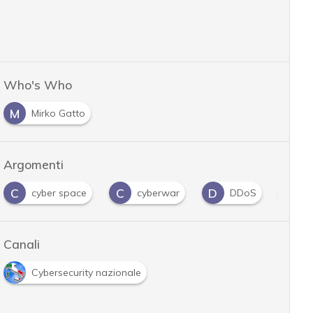
Who's Who
M
Mirko Gatto
Argomenti
C
C
D
F
cyber space
cyberwar
DDoS
f
Canali
Cybersecurity nazionale