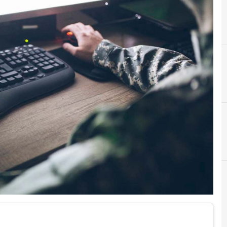
B
Backup