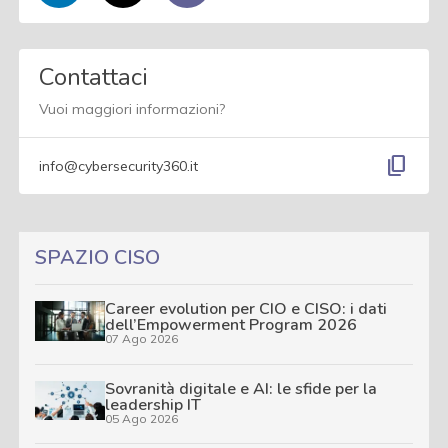
Contattaci
Vuoi maggiori informazioni?
content_copy
info@cybersecurity360.it
SPAZIO CISO
Career evolution per CIO e CISO: i dati
dell’Empowerment Program 2026
07 Ago 2026
Sovranità digitale e AI: le sfide per la
leadership IT
05 Ago 2026