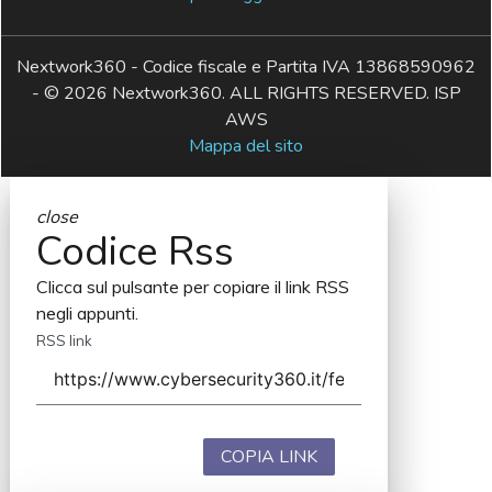
Nextwork360 - Codice fiscale e Partita IVA 13868590962
- © 2026 Nextwork360. ALL RIGHTS RESERVED. ISP
AWS
Mappa del sito
close
Codice Rss
Clicca sul pulsante per copiare il link RSS
negli appunti.
RSS link
COPIA LINK